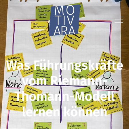
Was Führungskräfte
vom Riemann-
Thomann-Modell
lernen können